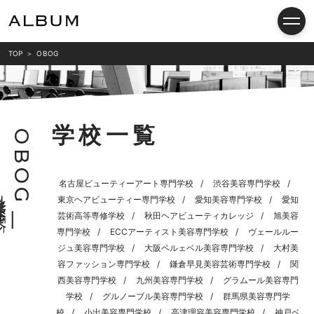
TOP
OBOG
学校一覧
O
B
O
名古屋ビューティーアート専門学校
渋谷美容専門学校
G
卒
東京ヘアビューティー専門学校
愛知美容専門学校
愛知
業
学
校
一
芸術高等専修学校
秋田ヘアビューティカレッジ
旭美容
覧
専門学校
ECCアーティスト美容専門学校
ヴェールルー
ジュ美容専門学校
大阪ベルェベル美容専門学校
大村美
容ファッション専門学校
鎌倉早見美容芸術専門学校
関
西美容専門学校
九州美容専門学校
グラムール美容専門
学校
グルノーブル美容専門学校
群馬県美容専門学
校
小出美容専門学校
高津理容美容専門学校
神戸ベ