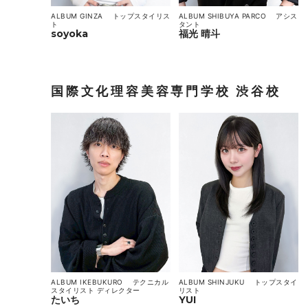
ALBUM GINZA
トップスタイリス
ALBUM SHIBUYA PARCO
アシス
ト
タント
soyoka
福光 晴斗
国際文化理容美容専門学校 渋谷校
ALBUM SHINJUKU
トップスタイ
ALBUM IKEBUKURO
テクニカル
リスト
スタイリスト
ディレクター
YUI
たいち