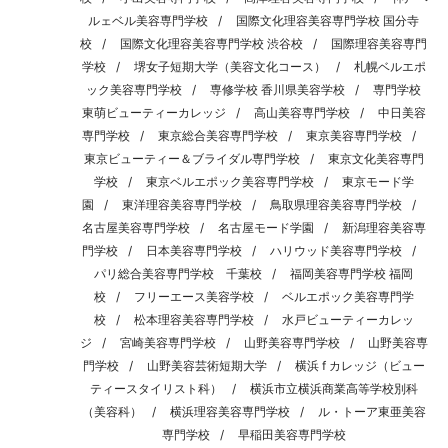
ルェベル美容専門学校
国際文化理容美容専門学校 国分寺
校
国際文化理容美容専門学校 渋谷校
国際理容美容専門
学校
堺女子短期大学（美容文化コース）
札幌ベルエポ
ック美容専門学校
専修学校 香川県美容学校
専門学校
東萌ビューティーカレッジ
高山美容専門学校
中日美容
専門学校
東京総合美容専門学校
東京美容専門学校
東京ビューティー＆ブライダル専門学校
東京文化美容専門
学校
東京ベルエポック美容専門学校
東京モード学
園
東洋理容美容専門学校
鳥取県理容美容専門学校
名古屋美容専門学校
名古屋モード学園
新潟理容美容専
門学校
日本美容専門学校
ハリウッド美容専門学校
パリ総合美容専門学校 千葉校
福岡美容専門学校 福岡
校
フリーエース美容学校
ベルエポック美容専門学
校
松本理容美容専門学校
水戸ビューティーカレッ
ジ
宮崎美容専門学校
山野美容専門学校
山野美容専
門学校
山野美容芸術短期大学
横浜 f カレッジ（ビュー
ティースタイリスト科）
横浜市立横浜商業高等学校別科
（美容科）
横浜理容美容専門学校
ル・トーア東亜美容
専門学校
早稲田美容専門学校