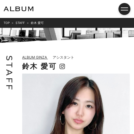
TOP
STAFF
鈴木 愛可
ALBUM GINZA
アシスタント
S
鈴木 愛可
T
A
F
F