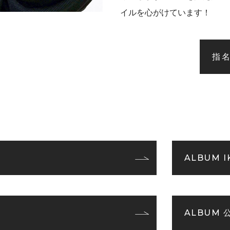
イルを心がけています！
指
ALBUM 
ALBUM 公