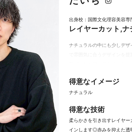
たいち
出身校：国際文化理容美容専
指名し
レイヤーカット,
ナチュラルの中にも少しデザ
で雰囲気に合うデザインを提
基づいたヘアケア方法、トリ
や髪の毛に悩みがあればご相
得意なイメージ
【Instagram：
album_taichi
ナチュラル
得意な技術
柔らかさを引き出すレイヤー
インします◎赤みを抑えた透