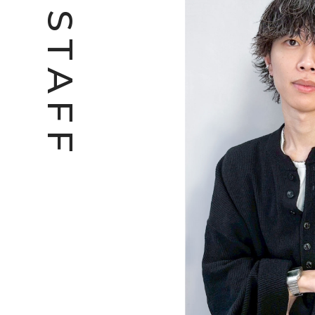
S
T
A
F
F