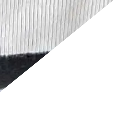
SCROLL
N
2026.07.29
E
【shion 新卒採用】2027年4月入社 新卒採用選考スケジ
ュールを公開しました！
W
VIEW ALL
S