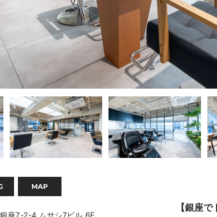
G
MAP
【
銀座で
座7-2-4 ムサシ7ビル 6F