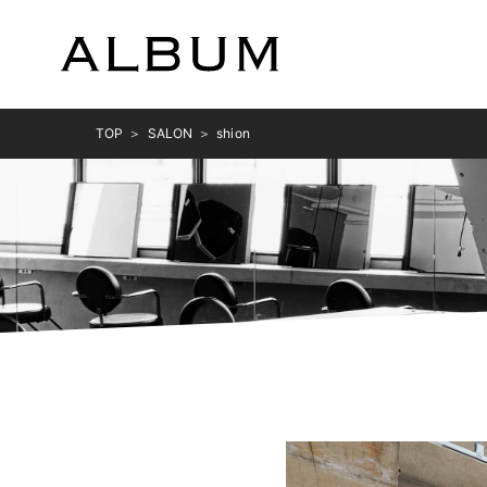
TOP
SALON
shion