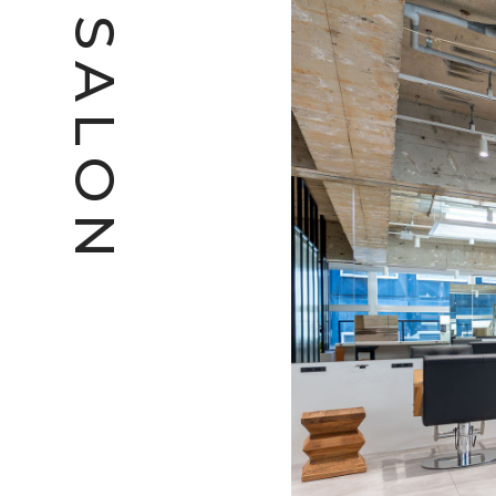
S
A
L
O
N