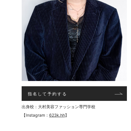
指名して予約する
出身校：大村美容ファッション専門学校
【Instagram：
623k.hh
】