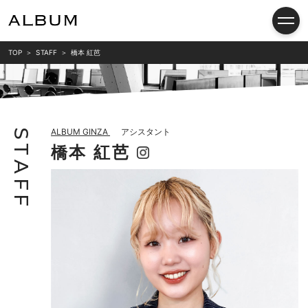
TOP
STAFF
橋本 紅芭
ALBUM GINZA
アシスタント
S
橋本 紅芭
T
A
F
F