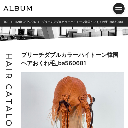
TOP
HAIR CATALOG
ブリーチダブルカラーハイトーン韓国ヘアおくれ毛_ba560681
ブリーチダブルカラーハイトーン韓国
H
ヘアおくれ毛_ba560681
A
I
R
C
A
T
A
L
O