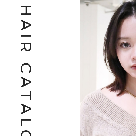
H
A
I
R
C
A
T
A
L