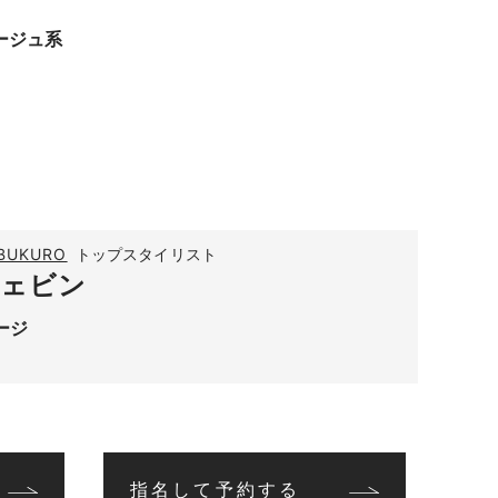
ージュ系
EBUKURO
トップスタイリスト
イェビン
ージ
指名して予約する