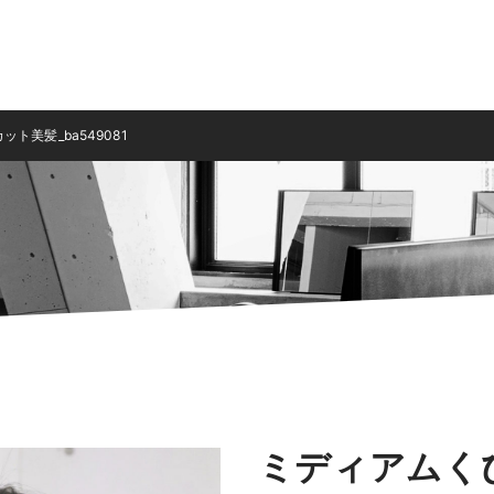
美髪_ba549081
ミディアムく