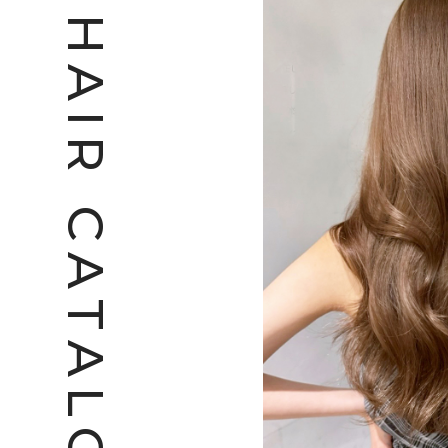
H
A
I
R
C
A
T
A
L