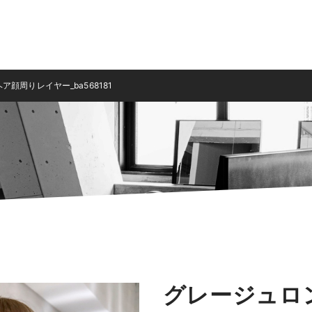
顔周りレイヤー_ba568181
グレージュロ