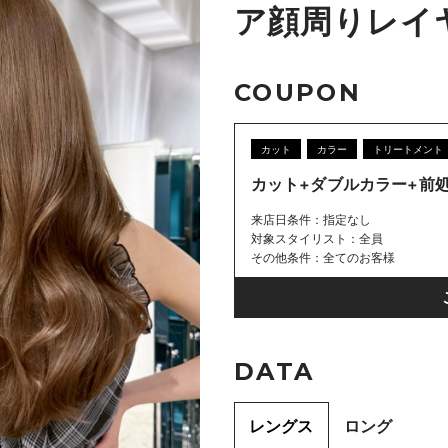
ア顔周りレイヤー
COUPON
カット
カラー
トリートメント
カット+ダブルカラー+前
来店日条件
指定なし
対象スタイリスト
全員
その他条件
全てのお客様
DATA
レングス
ロング