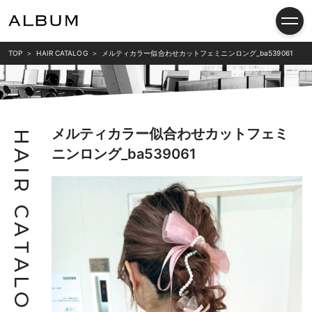
TOP
HAIR CATALOG
メルティカラー似合わせカットフェミニンロング_ba539061
メルティカラー似合わせカットフェミ
H
ニンロング_ba539061
A
I
R
C
A
T
A
L
O