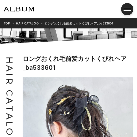
TOP
HAIR CATALOG
ロングおくれ毛前髪カットくびれヘア_ba533601
ロングおくれ毛前髪カットくびれヘア
H
_ba533601
A
I
R
C
A
T
A
L
O