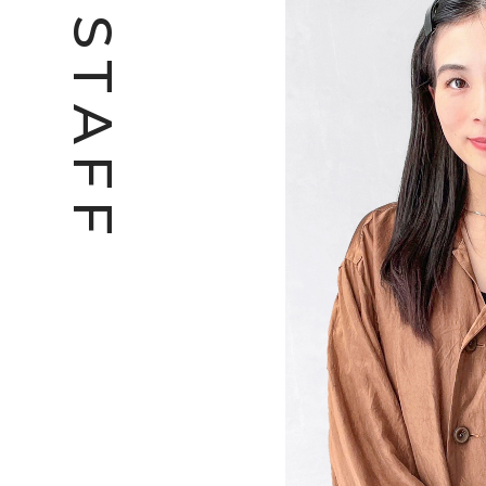
S
T
A
F
F