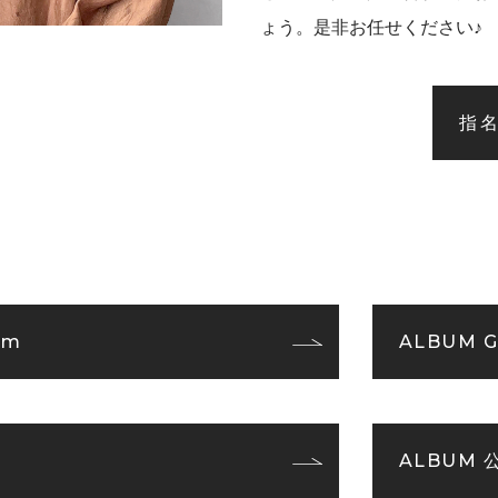
ょう。是非お任せください♪
指
am
ALBUM G
ALBUM 公