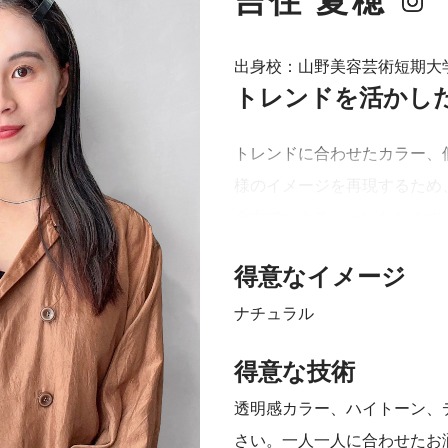
吉住 夏穂
出身校：山野美容芸術短期大
指名し
トレンドを活かし
トレンドに合わせたカラー、
様のイメージを再現するため
全力でレクチャーいたします
てください！
得意なイメージ
【Instagram :
album_moonli
ナチュラル
得意な技術
透明感カラー、ハイトーン、
さい。一人一人に合わせたお