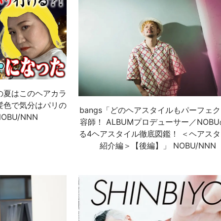
の夏はこのヘアカラ
髪色で気分はパリの
bangs「どのヘアスタイルもパーフェ
OBU/NNN
容師！ ALBUMプロデューサー／NOB
る4ヘアスタイル徹底図鑑！ ＜ヘアス
紹介編＞【後編】」 NOBU/NNN