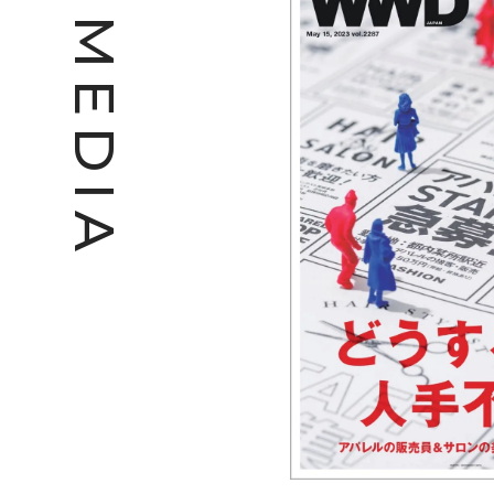
M
E
D
I
A