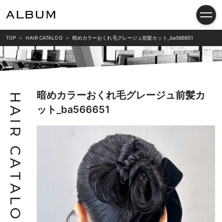
TOP
HAIR CATALOG
暗めカラーおくれ毛グレージュ前髪カット_ba566651
暗めカラーおくれ毛グレージュ前髪カ
H
ット_ba566651
A
I
R
C
A
T
A
L
O