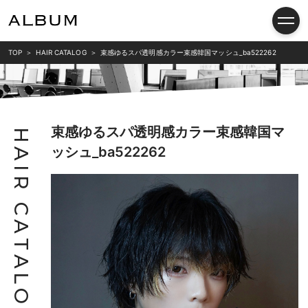
TOP
HAIR CATALOG
束感ゆるスパ透明感カラー束感韓国マッシュ_ba522262
束感ゆるスパ透明感カラー束感韓国マ
H
ッシュ_ba522262
A
I
R
C
A
T
A
L
O